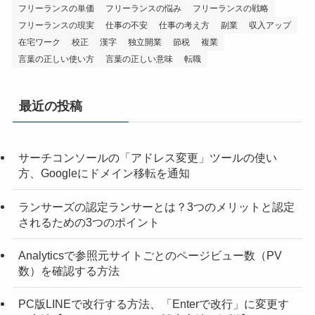
フリーランスの単価
フリーランスの悩み
フリーランスの戦略
フリーランスの現実
仕事の不安
仕事の考え方
副業
収入アップ
在宅ワーク
校正
漢字
独立開業
節税
複業
言葉の正しい使い方
言葉の正しい意味
転職
最近の投稿
サーチコンソールの「アドレス変更」ツールの使い
方、Googleにドメイン移転を通知
ランサーズの認定ランサーとは？3つのメリットと認定
されるための3つのポイント
Analyticsで参照元サイトごとのページビュー数（PV
数）を確認する方法
PC版LINEで改行する方法、「Enterで改行」に変更す