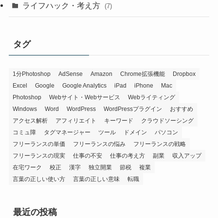
ライフハック・考え方
(7)
タグ
1分Photoshop
AdSense
Amazon
Chrome拡張機能
Dropbox
Excel
Google
Google Analytics
iPad
iPhone
Mac
Photoshop
Webサイト・Webサービス
Webライティング
Windows
Word
WordPress
WordPressプラグイン
おすすめ
アクセス解析
アフィリエイト
キーワード
クラウドソーシング
コミュ障
タグマネージャー
ツール
ドメイン
パソコン
フリーランスの単価
フリーランスの悩み
フリーランスの戦略
フリーランスの現実
仕事の不安
仕事の考え方
副業
収入アップ
在宅ワーク
校正
漢字
独立開業
節税
複業
言葉の正しい使い方
言葉の正しい意味
転職
最近の投稿