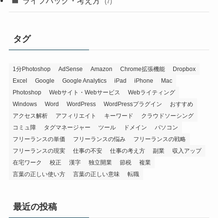
ライフハック・考え方
(7)
タグ
1分Photoshop
AdSense
Amazon
Chrome拡張機能
Dropbox
Excel
Google
Google Analytics
iPad
iPhone
Mac
Photoshop
Webサイト・Webサービス
Webライティング
Windows
Word
WordPress
WordPressプラグイン
おすすめ
アクセス解析
アフィリエイト
キーワード
クラウドソーシング
コミュ障
タグマネージャー
ツール
ドメイン
パソコン
フリーランスの単価
フリーランスの悩み
フリーランスの戦略
フリーランスの現実
仕事の不安
仕事の考え方
副業
収入アップ
在宅ワーク
校正
漢字
独立開業
節税
複業
言葉の正しい使い方
言葉の正しい意味
転職
最近の投稿