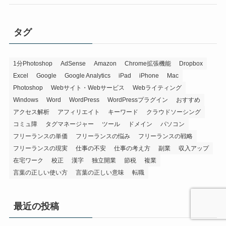
タグ
1分Photoshop
AdSense
Amazon
Chrome拡張機能
Dropbox
Excel
Google
Google Analytics
iPad
iPhone
Mac
Photoshop
Webサイト・Webサービス
Webライティング
Windows
Word
WordPress
WordPressプラグイン
おすすめ
アクセス解析
アフィリエイト
キーワード
クラウドソーシング
コミュ障
タグマネージャー
ツール
ドメイン
パソコン
フリーランスの単価
フリーランスの悩み
フリーランスの戦略
フリーランスの現実
仕事の不安
仕事の考え方
副業
収入アップ
在宅ワーク
校正
漢字
独立開業
節税
複業
言葉の正しい使い方
言葉の正しい意味
転職
最近の投稿