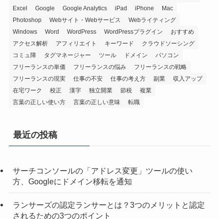
Excel
Google
Google Analytics
iPad
iPhone
Mac
Photoshop
Webサイト・Webサービス
Webライティング
Windows
Word
WordPress
WordPressプラグイン
おすすめ
アクセス解析
アフィリエイト
キーワード
クラウドソーシング
コミュ障
タグマネージャー
ツール
ドメイン
パソコン
フリーランスの単価
フリーランスの悩み
フリーランスの戦略
フリーランスの現実
仕事の不安
仕事の考え方
副業
収入アップ
在宅ワーク
校正
漢字
独立開業
節税
複業
言葉の正しい使い方
言葉の正しい意味
転職
最近の投稿
サーチコンソールの「アドレス変更」ツールの使い
方、Googleにドメイン移転を通知
ランサーズの認定ランサーとは？3つのメリットと認定
されるための3つのポイント